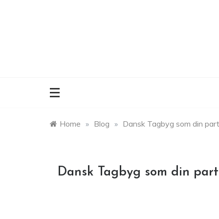
Skip
to
content
Home
»
Blog
»
Dansk Tagbyg som din partn
Dansk Tagbyg som din partn