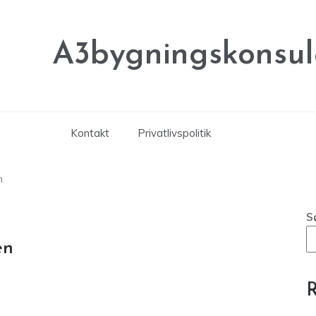
A3bygningskonsul
Kontakt
Privatlivspolitik
n
S
en
R