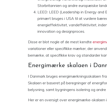
Storbritannien og andre europæiske land
LEED: LEED (Leadership in Energy and En
primært bruges i USA til at vurdere bær
energieffektivitet, vandeffektivitet, inde
innovation og designproces.
Disse er blot nogle af de mest kendte
energim
variationer eller specifikke mærker, der anvendes
bemærke, at specifikke krav og standarder kan v
Energimærke skalaen i Dan
I Danmark bruges energimærkningsskalaen fra A t
Skalaen er baseret på beregninger af energifor
belysning, samt bygningens isolering og andre 
Her er en oversigt over energimærke-skalaen 