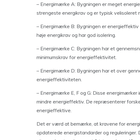
– Energimærke A: Bygningen er meget energieff
strengeste energikrav og er typisk velisolere
– Energimærke B: Bygningen er energieffektiv o
høje energikrav og har god isolering.
– Energimærke C: Bygningen har et gennemsnit
minimumskrav for energieffektivitet.
– Energimærke D: Bygningen har et over gennems
energieffektiviteten.
– Energimærke E, F og G: Disse energimærker in
mindre energieffektiv. De repræsenterer forskel
energieffektive.
Det er værd at bemærke, at kravene for energ
opdaterede energistandarder og reguleringer.