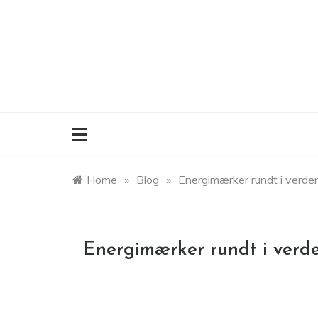
Skip
to
content
Home
»
Blog
»
Energimærker rundt i verde
Energimærker rundt i verd