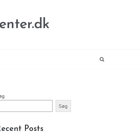
enter.dk
øg
Søg
ecent Posts