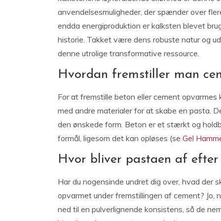
anvendelsesmuligheder, der spænder over flere f
endda energiproduktion er kalksten blevet bru
historie. Takket være dens robuste natur og ud
denne utrolige transformative ressource.
Hvordan fremstiller man ce
For at fremstille beton eller cement opvarmes
med andre materialer for at skabe en pasta. D
den ønskede form. Beton er et stærkt og holdba
formål, ligesom det kan opløses (se
Gel Hamm
Hvor bliver pastaen af efte
Har du nogensinde undret dig over, hvad der s
opvarmet under fremstillingen af cement? Jo, n
ned til en pulverlignende konsistens, så de ne