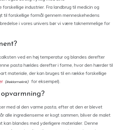
orskellige industrier. Fra landbrug til medicin og
gt til forskellige formål gennem menneskehedens
bredelse i vores univers bør vi være taknemmelige for
ment?
 kalksten ved en høj temperatur og blandes derefter
enne pasta hældes derefter i forme, hvor den hærder til
rt materiale, der kan bruges til en række forskellige
er
for eksempel).
r opvarmning?
ker med al den varme pasta, efter at den er blevet
år alle ingredienserne er kogt sammen, bliver de malet
mt kan blandes med yderligere materialer. Denne