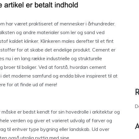
om har været praktiseret af mennesker i århundreder.
lksten og andre materialer som ler og sand ved
tof kaldet klinker. Klinkeren males derefter til et fint
stoffer for at skabe det endelige produkt. Cement er
nu i en lang række industrielle og strukturelle
g broer til boliger. Ved at forstå, hvordan cement
 i det moderne samfund og endda blive inspireret til at
re for at finde ud af mere!
D
måske er bedst kendt for sin hovedrolle i arkitektur og
ele verden og giver et varieret udvalg af farver og
A
drag til enhver type bygning eller landskab. Ud over
en også utrolig nyttig med sine