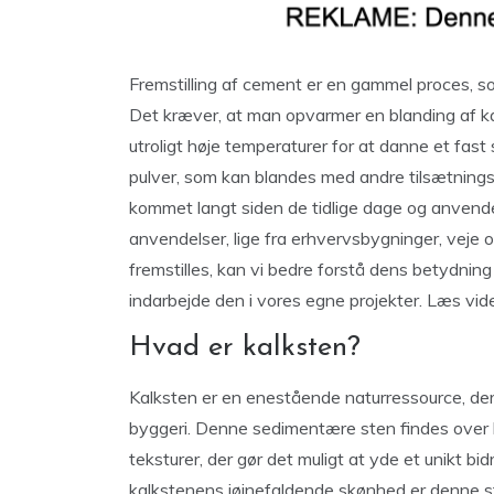
Fremstilling af cement er en gammel proces, s
Det kræver, at man opvarmer en blanding af ka
utroligt høje temperaturer for at danne et fast s
pulver, som kan blandes med andre tilsætnings
kommet langt siden de tidlige dage og anvendes 
anvendelser, lige fra erhvervsbygninger, veje o
fremstilles, kan vi bedre forstå dens betydning
indarbejde den i vores egne projekter. Læs vide
Hvad er kalksten?
Kalksten er en enestående naturressource, der 
byggeri. Denne sedimentære sten findes over h
teksturer, der gør det muligt at yde et unikt bi
kalkstenens iøjnefaldende skønhed er denne st