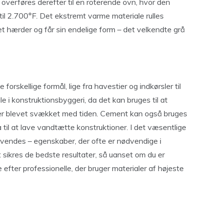
verføres derefter til en roterende ovn, hvor den
til 2.700°F. Det ekstremt varme materiale rulles
det hærder og får sin endelige form – det velkendte grå
orskellige formål, lige fra havestier og indkørsler til
le i konstruktionsbyggeri, da det kan bruges til at
r er blevet svækket med tiden. Cement kan også bruges
a til at lave vandtætte konstruktioner. I det væsentlige
 anvendes – egenskaber, der ofte er nødvendige i
t sikres de bedste resultater, så uanset om du er
e efter professionelle, der bruger materialer af højeste