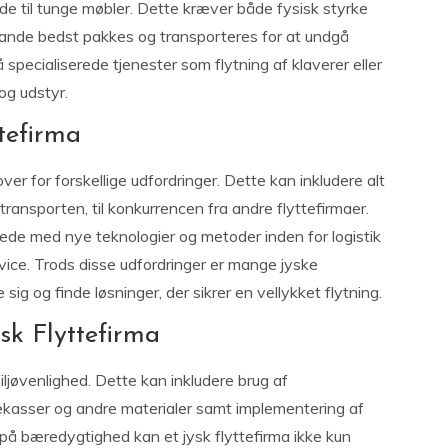
nde til tunge møbler. Dette kræver både fysisk styrke
tande bedst pakkes og transporteres for at undgå
 specialiserede tjenester som flytning af klaverer eller
og udstyr.
ttefirma
ver for forskellige udfordringer. Dette kan inkludere alt
ransporten, til konkurrencen fra andre flyttefirmaer.
ede med nye teknologier og metoder inden for logistik
rvice. Trods disse udfordringer er mange jyske
 sig og finde løsninger, der sikrer en vellykket flytning.
ysk Flyttefirma
ljøvenlighed. Dette kan inkludere brug af
tekasser og andre materialer samt implementering af
 på bæredygtighed kan et jysk flyttefirma ikke kun