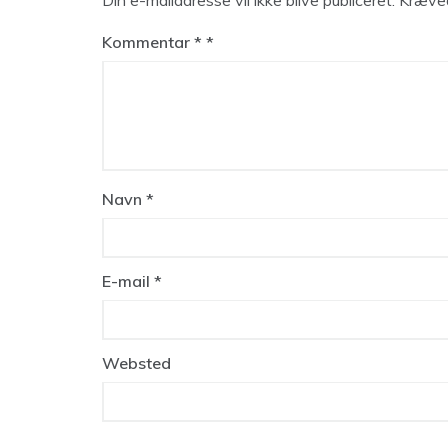
Din e-mailadresse vil ikke blive publiceret.
Kræved
Kommentar
*
Navn
*
E-mail
*
Websted