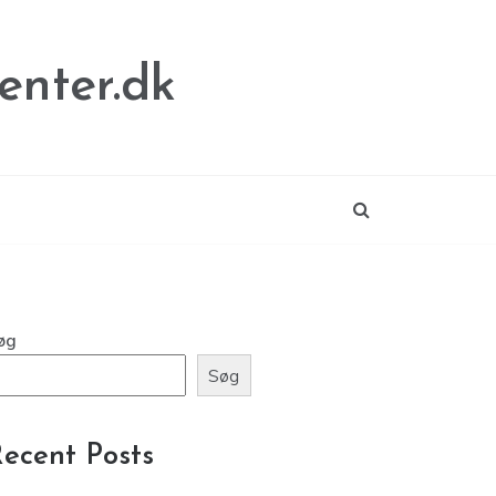
enter.dk
øg
Søg
ecent Posts