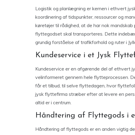
Logistik og planlægning er kernen i ethvert jysk
koordinering af tidspunkter, ressourcer og mand
køretøjer til rådighed, at de har nok mandskab 
flyttegodset skal transporteres. Dette indebæ
grundig forståelse af trafikforhold og ruter i Jyl
Kundeservice i et Jysk Flytte
Kundeservice er en afgørende del af ethvert jys
velinformeret gennem hele flytteprocessen. Det
får et tilbud, til selve flyttedagen, hvor flyttef
jysk flyttefirma stræber efter at levere en pe
altid er i centrum.
Håndtering af Flyttegods i e
Håndtering af flyttegods er en anden vigtig del 