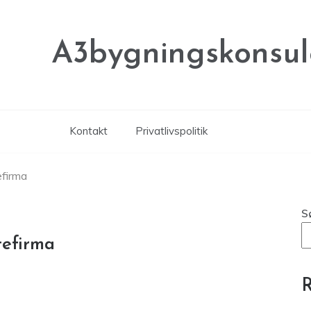
A3bygningskonsul
Kontakt
Privatlivspolitik
efirma
S
tefirma
R