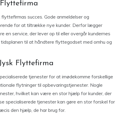
 Flyttefirma
sk flyttefirmas succes. Gode anmeldelser og
ørende for at tiltrække nye kunder. Derfor lægger
e en service, der lever op til eller overgår kundernes
e tidsplanen til at håndtere flyttegodset med omhu og
 Jysk Flyttefirma
specialiserede tjenester for at imødekomme forskellige
tionale flytninger til opbevaringstjenester. Nogle
ester, hvilket kan være en stor hjælp for kunder, der
sse specialiserede tjenester kan gøre en stor forskel for
æcis den hjælp, de har brug for.