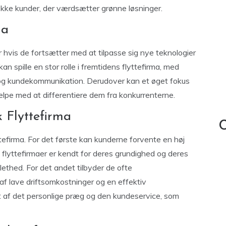
ække kunder, der værdsætter grønne løsninger.
ma
ær hvis de fortsætter med at tilpasse sig nye teknologier
an spille en stor rolle i fremtidens flyttefirma, med
g og kundekommunikation. Derudover kan et øget fokus
ælpe med at differentiere dem fra konkurrenterne.
 Flyttefirma
C
tefirma. For det første kan kunderne forvente en høj
 flyttefirmaer er kendt for deres grundighed og deres
lethed. For det andet tilbyder de ofte
 af lave driftsomkostninger og en effektiv
t af det personlige præg og den kundeservice, som